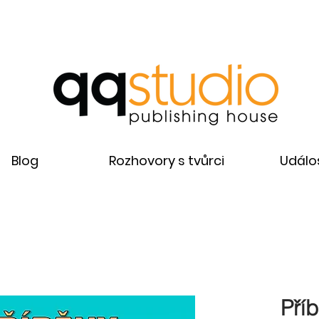
Blog
Rozhovory s tvůrci
Událos
Pří