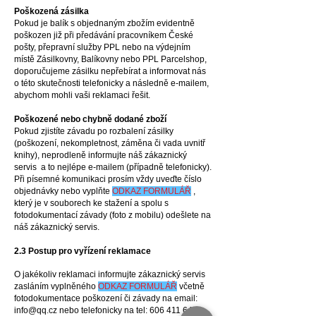
Poškozená zásilka
Pokud je balík s objednaným zbožím evidentně
poškozen již při předávání pracovníkem České
pošty, přepravní služby PPL nebo na výdejním
místě Zásilkovny, Balíkovny nebo PPL Parcelshop,
doporučujeme zásilku nepřebírat a informovat nás
o této skutečnosti telefonicky a následně e-mailem,
abychom mohli vaši reklamaci řešit.
Poškozené nebo chybně dodané zboží
Pokud zjistíte závadu po rozbalení zásilky
(poškození, nekompletnost, záměna či vada uvnitř
knihy), neprodleně informujte náš zákaznický
servis a to nejlépe e-mailem (případně telefonicky).
Při písemné komunikaci prosím vždy uveďte číslo
objednávky nebo vyplňte
ODKAZ FORMULÁŘ
,
který je v souborech ke stažení a spolu s
fotodokumentací závady (foto z mobilu) odešlete na
náš zákaznický servis.
2.3 Postup pro vyřízení reklamace
O jakékoliv reklamaci informujte zákaznický servis
zasláním vyplněného
ODKAZ FORMULÁŘ
včetně
fotodokumentace poškození či závady na email:
info@qq.cz
nebo telefonicky na tel:
606 411 641
.