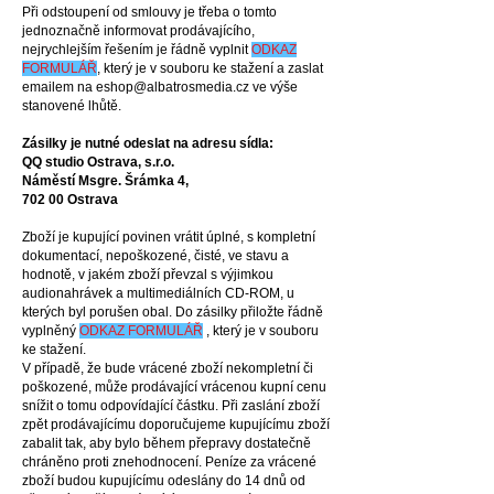
Při odstoupení od smlouvy je třeba o tomto
jednoznačně informovat prodávajícího,
nejrychlejším řešením je řádně vyplnit
ODKAZ
FORMULÁŘ
,
který je v souboru ke stažení a zaslat
emailem na
eshop@albatrosmedia.cz
ve výše
stanovené lhůtě.
Zásilky je nutné odeslat na adresu sídla:
QQ studio Ostrava, s.r.o.
Náměstí Msgre. Šrámka 4,
702 00 Ostrava
Zboží je kupující povinen vrátit úplné, s kompletní
dokumentací, nepoškozené, čisté, ve stavu a
hodnotě, v jakém zboží převzal s výjimkou
audionahrávek a multimediálních CD-ROM, u
kterých byl porušen obal. Do zásilky přiložte řádně
vyplněný
ODKAZ FORMULÁŘ
, který je v souboru
ke stažení.
V případě, že bude vrácené zboží nekompletní či
poškozené, může prodávající vrácenou kupní cenu
snížit o tomu odpovídající částku. Při zaslání zboží
zpět prodávajícímu doporučujeme kupujícímu zboží
zabalit tak, aby bylo během přepravy dostatečně
chráněno proti znehodnocení. Peníze za vrácené
zboží budou kupujícímu odeslány do 14 dnů od