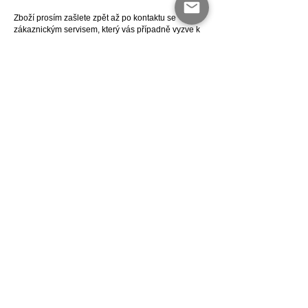
Zboží prosím zašlete zpět až po kontaktu se
zákaznickým servisem, který vás případně vyzve k
vrácení na kontaktní adresu sídla společnosti
uvedenou níže a přiložte řádně vyplněný
ODKAZ
FORMULÁŘ
, který je v souboru ke stažení.
Budete-li požadovat náhradu nákladů za poštovné,
které vznikly při řešení reklamace (doprava zboží
zpět na sklad), zašlete prosím dodatečně na email
info@qq.cz kopii podacího lístku a řádně vyplněný
ODKAZ FORMULÁŘ
. Jiným způsobem nemůže být
náhrada nákladů za poštovné ze strany QQ studia
Ostrava, s.r.o. refundována.
Tento reklamační řád se vztahuje pouze na zboží
objednané přímo v internetovém obchodě
HTTPS
tedy nikoli na publikace zakoupené v
knihkupectví, či v jiných internetových obchodech.
2.4. Mimosoudní řešení spotřebitelských sporů
(ADR)
Pokud se prodávající se spotřebitelem nedohodnou
v případě sporu na přijatelném kompromisu, může
se spotřebitel obrátit na Českou obchodní inspekci