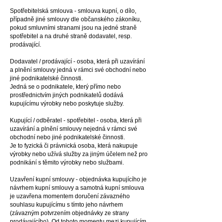
Spotřebitelská smlouv
a - smlouva kupní, o dílo,
případně jiné smlouvy dle občanského zákoníku,
pokud smluvními stranami jsou na jedné straně
spotřebitel a na druhé straně dodavatel, resp.
prodávající.
Dodavatel / prodávající - osoba, která při uzavírání
a plnění smlouvy jedná v rámci své obchodní nebo
jiné podnikatelské činnosti.
Jedná se o podnikatele, který přímo nebo
prostřednictvím jiných podnikatelů dodává
kupujícímu výrobky nebo poskytuje služby.
Kupující / odběratel - spotřebitel - osoba, která při
uzavírání a plnění smlouvy nejedná v rámci své
obchodní nebo jiné podnikatelské činnosti.
Je to fyzická či právnická osoba, která nakupuje
výrobky nebo užívá služby za jiným účelem než pro
podnikání s těmito výrobky nebo službami.
Uzavření kupní smlouvy - objednávka kupujícího je
návrhem kupní smlouvy a samotná kupní smlouva
je uzavřena momentem doručení závazného
souhlasu kupujícímu s tímto jeho návrhem
(závazným potvrzením objednávky ze strany
prodávajícího). Od tohoto momentu mezi kupujícím