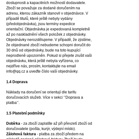
dostupnosti a kapacitních možností dodavatele.
Zboží se považuje za dodané doručením na
adresu, kterou zákazník stanovil v objednávce. V
případě titulů, které ještě nebyly vydány
(předobjednávka), jsou termíny expedice
orientační. Objednávka je expedovaná kompletně
až po naskladnění všech položek z objednávky.
Objednávky nerozdělujeme. V případě, že zjistíme,
že objednané zboží nebudeme schopni doručit do
30 dnů od objednávky, bude na toto
kupující
neprodleně upozorněn. Pokud si přejete zrušit vaši
objednávku, která ještě nebyla vyřízena, co
nejdříve nás, prosím, kontaktujte na email
info@qq.cz
a uveďte číslo vaší objednávky.
1.4 Doprava
Náklady na doručení se orientují dle tarifu
doručovacích služeb. Více v sekci ‘’Doprava a
platba’’.
1.5 Platební podmínky
Dobírka
- za zboží zaplatíte až při převzetí zboží od
doručovatele (pošta, kurýr, výdejní místo).
Zálohová faktura
- platba za zboží předem na