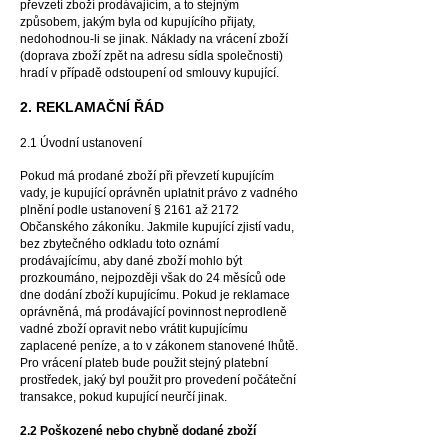
převzetí zboží prodávajícím, a to stejným
způsobem, jakým byla od kupujícího přijaty,
nedohodnou-li se jinak. Náklady na vrácení zboží
(doprava zboží zpět na adresu sídla společnosti)
hradí v případě odstoupení od smlouvy kupující.
2. REKLAMAČNÍ ŘÁD
2.1 Úvodní ustanovení
Pokud má prodané zboží při převzetí kupujícím
vady, je kupující oprávněn uplatnit právo z vadného
plnění podle ustanovení § 2161 až 2172
Občanského zákoníku. Jakmile kupující zjistí vadu,
bez zbytečného odkladu toto oznámí
prodávajícímu, aby dané zboží mohlo být
prozkoumáno, nejpozději však do 24 měsíců ode
dne dodání zboží kupujícímu. Pokud je reklamace
oprávněná, má prodávající povinnost neprodleně
vadné zboží opravit nebo vrátit kupujícímu
zaplacené peníze, a to v zákonem stanovené lhůtě.
Pro vrácení plateb bude použit stejný platební
prostředek, jaký byl použit pro provedení počáteční
transakce, pokud kupující neurčí jinak.
2.2 Poškozené ne
bo chybně dodané zboží