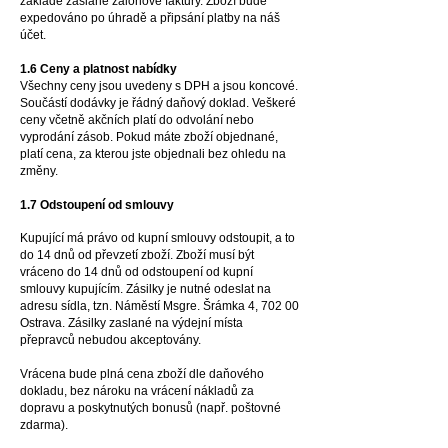
základě zaslané zálohové faktury. Zboží bude
expedováno po úhradě a připsání platby na náš
účet
.
1.6 Ceny a platnost nabídky
Všechny ceny jsou uvedeny s DPH a jsou koncové.
Součástí dodávky je řádný daňový doklad. Veškeré
ceny včetně akčních platí do odvolání nebo
vyprodání zásob. Pokud máte zboží objednané,
platí cena, za kterou jste objednali bez ohledu na
změny.
1.7 Odstoupení od smlouvy
Kupující má právo od kupní smlouvy odstoupit, a to
do 14 dnů od převzetí zboží. Zboží musí být
vráceno do 14 dnů od odstoupení od kupní
smlouvy kupujícím. Zásilky je nutné odeslat na
adresu sídla, tzn. Náměstí Msgre. Šrámka 4, 702 00
Ostrava. Zásilky zaslané na výdejní místa
přepravců nebudou akceptovány.
Vrácena bude plná cena zboží dle daňového
dokladu, bez nároku na vrácení nákladů za
dopravu a poskytnutých bonusů (např. poštovné
zdarma).