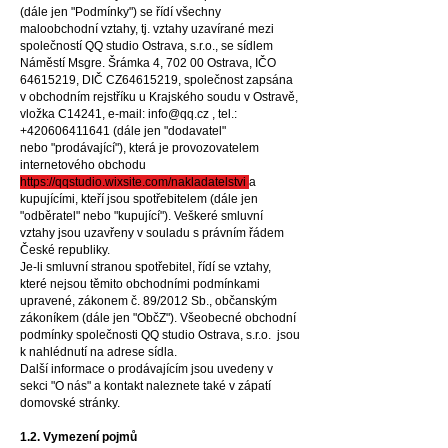
(dále jen "Podmínky") se řídí všechny
maloobchodní vztahy, tj. vztahy uzavírané mezi
společností QQ studio Ostrava, s.r.o., se sídlem
Náměstí Msgre. Šrámka 4, 702 00 Ostrava, IČO
64615219
, DIČ CZ64615219, společnost zapsána
v obchodním rejstříku u Krajského soudu v Ostravě,
vložka C14241, e-mail:
info@qq.cz
, tel.:
+420606411641
(dále jen "dodavatel"
nebo "prodávající"), která je provozovatelem
internetového obchodu
h
ttps://qqstudio.wixsite.com/nakladatelstvi
a
kupujícími, kteří jsou spotřebitelem (dále jen
"odběratel" nebo "kup
ující"). Veškeré smluvní
vztahy jsou uzavřeny v souladu s právním řádem
České republiky.
Je-li smluvní stranou spotřebitel, řídí se vztahy,
které nejsou těmito obchodními podmínkami
upravené, zákonem č. 89/2012 Sb., občanským
zákoníkem
(dále jen "ObčZ"). Všeobecné obchodní
podmínky společnosti QQ studio Ostrava,
s.r.o. jsou
k nahlédnutí na adrese sídla.
Další informace o prodávajícím jsou uvedeny v
sekci "O nás" a kontakt naleznete také v zápatí
domovské stránky.
1.2. Vymezení pojmů