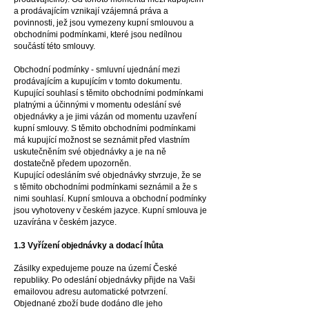
a prodávajícím vznikají vzájemná práva a
povinnosti, jež jsou vymezeny kupní smlouvou a
obchodními podmínkami, které jsou nedílnou
součástí této smlouvy.
Obchodní podmínky - smluvní ujednání mezi
prodávajícím a kupujícím v tomto dokumentu.
Kupující souhlasí s těmito obchodními podmínkami
platnými a účinnými v momentu odeslání své
objednávky a je jimi vázán od momentu uzavření
kupní smlouvy. S těmito obchodními podmínkami
má kupující možnost se seznámit před vlastním
uskutečněním své objednávky a je na ně
dostatečně předem upozorněn.
Kupující odesláním své objednávky stvrzuje, že se
s těmito obchodními podmínkami seznámil a že s
nimi souhlasí. Kupní smlouva a obchodní podmínky
jsou vyhotoveny v českém jazyce. Kupní smlouva je
uzavírána v českém jazyce.
1.3 Vyřízení objednávky a dodací lhůta
Zásilky expedujeme pouze na území České
republiky. Po odeslání objednávky přijde na Vaši
emailovou adresu automatické potvrzení.
Objednané zboží bude dodáno dle jeho