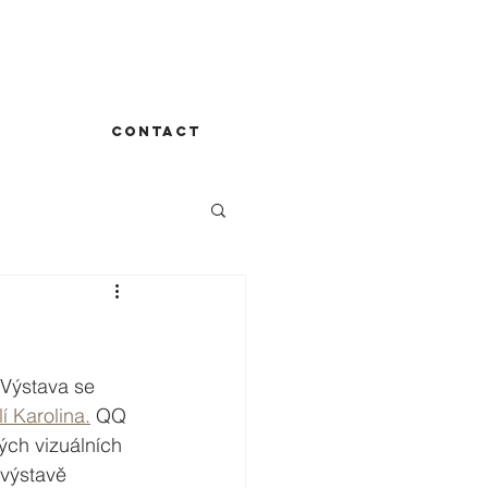
CONTACT
 Výstava se 
lí Karolina.
 QQ 
ých vizuálních 
 výstavě 