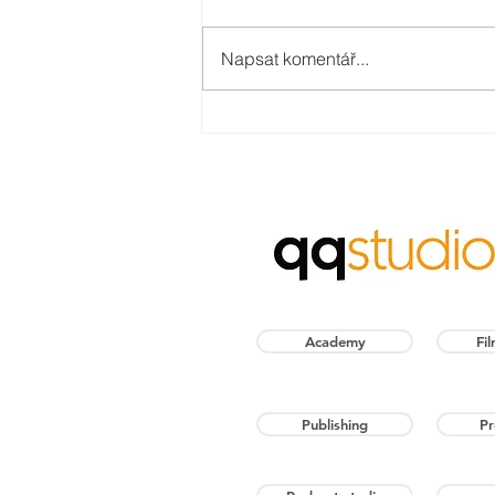
Napsat komentář...
qqstudio spustilo iFILMcz
Academy
Fi
Publishing
Pr