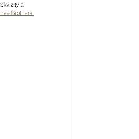
kvizity a 
hree Brothers 