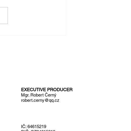
a: Audiokniha Pohádky Drakotluka
uly!
EXECUTIVE PRODUCER
Mgr. Robert Černý
robert.cerny@qq.cz
IČ: 64615219