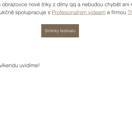
obrazovce nové triky z dílny qq a nebudou chybět ani re
ukčně spolupracuje s 
Profesionalnim videem
 a firmou 
T
Stránky festivalu
 víkendu uvidíme!