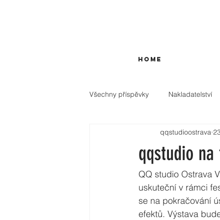
HOME
Všechny příspěvky
Nakladatelství
qqstudioostrava
23
qqstudio na 
QQ studio Ostrava V
uskuteční v rámci fes
se na pokračování ú
efektů. Výstava bude 