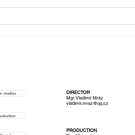
Celovečerní Zlatovláska přichází do kin
Novink
a Pinď
DIRECTOR
lm studios
Mgr. Vladimír Mráz
vladimir.mraz@qq.cz
oduction
PRODUCTION