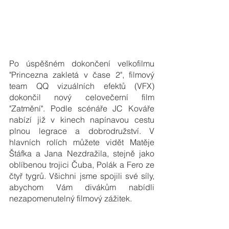
Po úspěšném dokončení velkofilmu 
"Princezna zakletá v čase 2", filmový 
team QQ vizuálních efektů (VFX) 
dokončil nový celovečerní film 
"Zatmění". Podle scénáře JC Kováře 
nabízí již v kinech napínavou cestu 
plnou legrace a dobrodružství. V 
hlavních rolích můžete vidět Matěje 
Štáfka a Jana Nezdražila, stejně jako 
oblíbenou trojici Čuba, Polák a Fero ze 
čtyř tygrů. Všichni jsme spojili své síly, 
abychom Vám divákům nabídli 
nezapomenutelný filmový zážitek. 