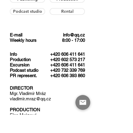
Podcast studio
Rental
E-mail
info@qq.cz
Weekly hours
8:00 - 17:00
​Info
+420 606 411 641
Production
+420 602 573 217
Excursion
+420 606 411 641
Podcast studio
+420 732 339 769
PR represent.
+420 606 393 860​
DIRECTOR
Mgr. Vladimír Mráz
vladimir.mraz@qq.cz
PRODUCTION
Elen Mrázová
elen.mrazova@qq.cz