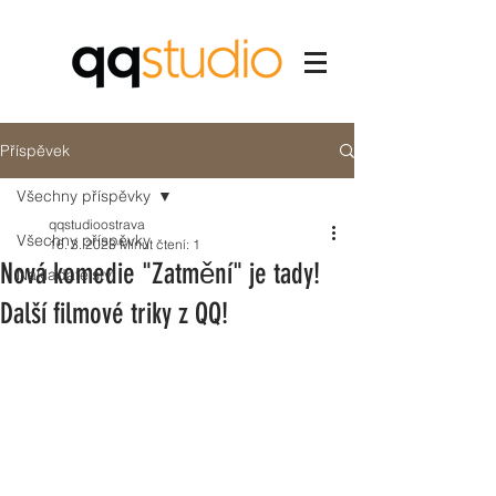
Příspěvek
Všechny příspěvky
qqstudioostrava
Všechny příspěvky
16. 3. 2023
Minut čtení: 1
Nová komedie "Zatmění" je tady!
Nakladatelství
Další filmové triky z QQ!