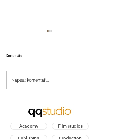
Komentáře
Napsat komentář...
Celovečerní Zlatovláska přichází do
Novinka: Audiokniha P
kin
Drakotluka a Pinďuly!
Academy
Film studios
Publishing
Production