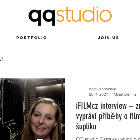
PORTFOLIO
JOIN US
ví
qqstudioostrava
20. 4. 2021
Minut čtení: 2
iFILMcz interview – 
vypráví příběhy o fil
šuplíku
QQ studio Ostrava vytvořilo 