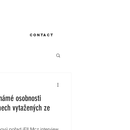
CONTACT
známé osobnosti
mech vytažených ze
nový pořad iFILMcz interview,