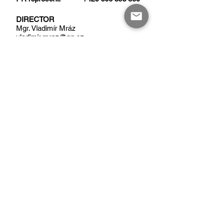
DIRECTOR
Mgr. Vladimír Mráz
vladimir.mraz@qq.cz
PRODUCTION
Elen Mrázová
elen.mrazova@qq.cz
EXECUTIVE PRODUCER
Mgr. Robert Černý
robert.cerny@qq.cz
QQ STUDIO PRAHA
OFFICE
Malostranské nám. 266/5,
118 00, Praha-Malá Strana
QQ STUDIO PRAHA
SOUND STUDIOS
Ke Smíchovu 1150/132,
154 00, Praha-Slivenec