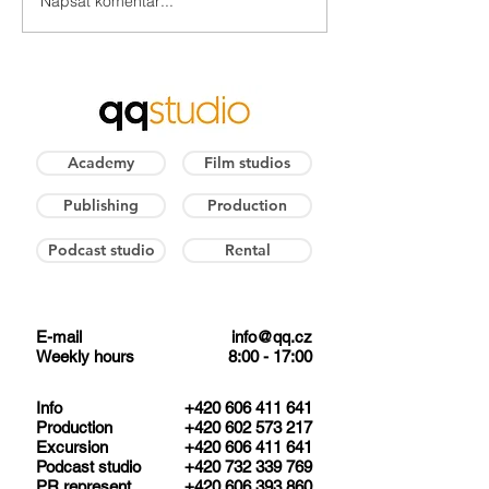
Napsat komentář...
Celovečerní Zlatovláska přichází do
Novinka: Audiokniha P
kin
Drakotluka a Pinďuly!
Academy
Film studios
Publishing
Production
Podcast studio
Rental
E-mail
info@qq.cz
Weekly hours
8:00 - 17:00
​Info
+420 606 411 641
Production
+420 602 573 217
Excursion
+420 606 411 641
Podcast studio
+420 732 339 769
PR represent.
+420 606 393 860​