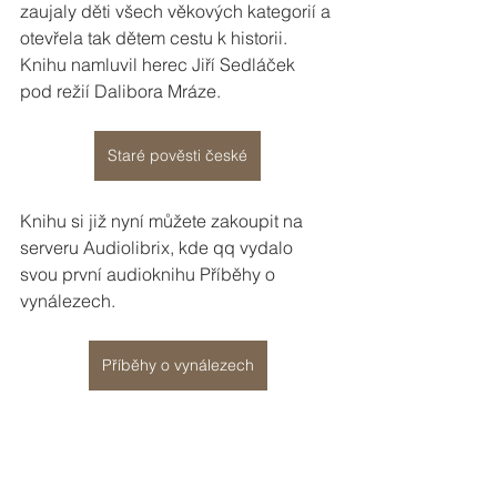
zaujaly děti všech věkových kategorií a 
otevřela tak dětem cestu k historii. 
Knihu namluvil herec Jiří Sedláček 
pod režií Dalibora Mráze. 
Staré pověsti české
Knihu si již nyní můžete zakoupit na 
serveru Audiolibrix, kde qq vydalo 
svou první audioknihu Příběhy o 
vynálezech.
Příběhy o vynálezech