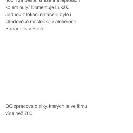
noci i za deště, sněžení a teplotách 
kolem nuly." Komentuje Lukáš.
Jednou z lokací natáčení bylo i 
středověké městečko v ateliérech 
Barrandov v Praze. 
QQ zpracovalo triky, kterých je ve filmu 
více než 700. 