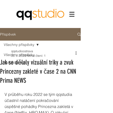
Příspěvek
Všechny příspěvky
qqstudioostrava
Všechny příspěvky
30. 1. 2023
Minut čtení: 1
Jak se dělaly vizuální triky a zvuk
Nakladatelství
Princezny zakleté v čase 2 na CNN
Prima NEWS
V průběhu roku 2022 se tým qqstudia 
účastnil natáčení pokračování 
úspěšné pohádky Princezna zakletá v 
čase (Netflix, HBO MAX). O zákulisí 