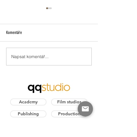
Komentáře
Napsat komentář...
Celovečerní Zlatovláska přichází do
Novinka: Audiokniha P
kin
Drakotluka a Pinďuly!
Academy
Film studios
Publishing
Production
Podcast studio
Rental