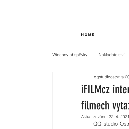
HOME
Všechny příspěvky
Nakladatelství
qqstudioostrava
20
iFILMcz int
filmech vyta
Aktualizováno:
22. 4. 202
	QQ studio Ost