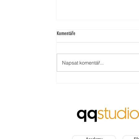
Komentáře
Napsat komentář...
qqstudio spustilo iFILMcz
Academy
Fi