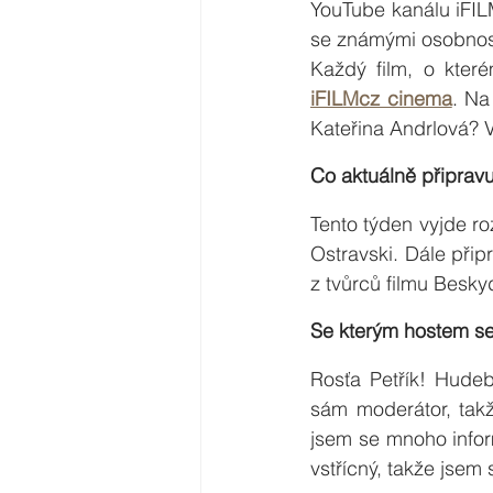
YouTube kanálu iFILM
se známými osobnostm
iFILMcz cinema
. Na
Kateřina Andrlová? V
Co aktuálně připrav
Tento týden vyjde r
Ostravski. Dále přip
z tvůrců filmu Besky
Se kterým hostem se 
Rosťa Petřík! Hude
sám moderátor, takž
jsem se mnoho inform
vstřícný, takže jsem