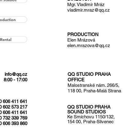
Mgr. Vladimír Mráz
vladimir.mraz@qq.cz
oduction
PRODUCTION
Rental
Elen Mrázová
elen.mrazova@qq.cz
info@qq.cz
QQ STUDIO PRAHA
8:00 - 17:00
OFFICE
Malostranské nám. 266/5,
118 00, Praha-Malá Strana
0 606 411 641
0 602 573 217
QQ STUDIO PRAHA
SOUND STUDIOS
0 606 411 641
Ke Smíchovu 1150/132,
0 732 339 769
154 00, Praha-Slivenec
 606 393 860​