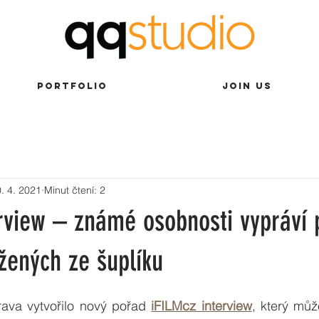
PORTFOLIO
JOIN US
. 4. 2021
Minut čtení: 2
erview – známé osobnosti vypráví 
žených ze šuplíku
1
rava vytvořilo nový pořad 
iFILMcz interview
, který můž