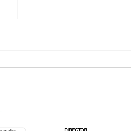
Celovečerní Zlatovláska přichází do kin
Novink
a Pinď
DIRECTOR
lm studios