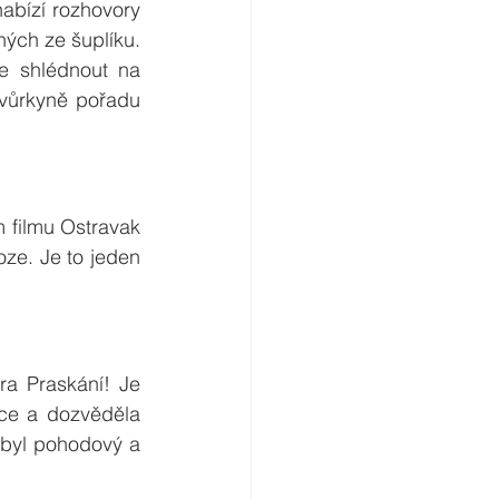
abízí rozhovory 
ých ze šuplíku. 
Každý film, o kterém byl natočen rozhovor se známou osobností můžete shlédnout na 
vůrkyně pořadu 
filmu Ostravak 
ze. Je to jeden 
a Praskání! Je 
ce a dozvěděla 
 byl pohodový a 