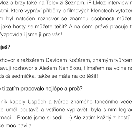
cz a brzy také na Televizi Seznam. iFILMcz interview n
i, které vypráví příběhy o filmových klenotech vytažen
 jaké hosty se můžete těšit? A na čem právě pracuje t
yzpovídali jsme ji pro vás!
uješ?
ozhovor s režisérem Davidem Kočárem, známým tvůrcem 
ravuji rozhovor s Alešem Neničkou, filmařem na volné no
dská sedmička, takže se máte na co těšit!
ti zatím pracovalo nejlépe a proč?
bník kapely Úspěch a tvůrce známého tanečního večer
e uměl poutavě a vstřícně vyprávět, byla s ním legra
ací... Prostě jsme si sedli. :-) Ale zatím každý z hostů
 se moc bavila.