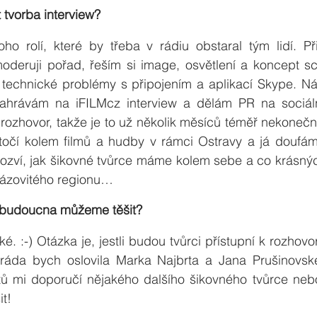
 tvorba interview?
 rolí, které by třeba v rádiu obstaral tým lidí. Přip
deruji pořad, řeším si image, osvětlení a koncept scé
, technické problémy s připojením a aplikací Skype. Ná
 nahrávám na iFILMcz interview a dělám PR na sociál
rozhovor, takže je to už několik měsíců téměř nekonečn
očí kolem filmů a hudby v rámci Ostravy a já doufám,
 dozví, jak šikovné tvůrce máme kolem sebe a co krásný
rázovitého regionu…
 budoucna můžeme těšit? 
ké. :-) Otázka je, jestli budou tvůrci přístupní k rozhov
 ráda bych oslovila Marka Najbrta a Jana Prušinovské
tů mi doporučí nějakého dalšího šikovného tvůrce nebo
t! 