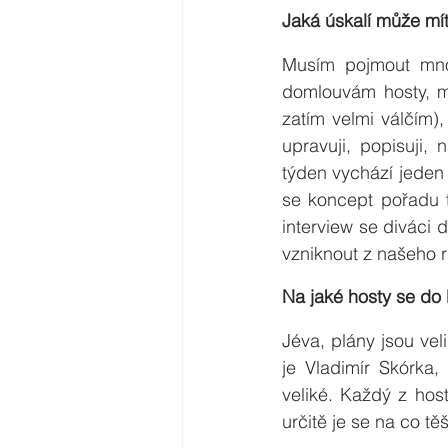
Jaká úskalí může mít
Musím pojmout mnoho
domlouvám hosty, mo
zatím velmi válčím)
upravuji, popisuji,
týden vychází jeden 
se koncept pořadu t
interview se diváci
vzniknout z našeho 
Na jaké hosty se do
Jéva, plány jsou veli
je Vladimír Skórka,
veliké. Každý z hos
určitě je se na co těši