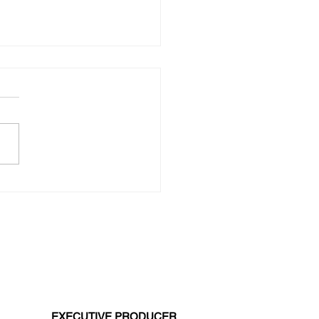
a: Audiokniha Pohádky Drakotluka
uly!
EXECUTIVE PRODUCER