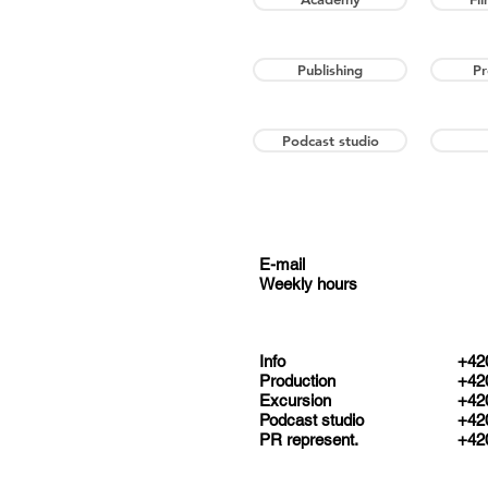
Publishing
Pr
Podcast studio
E-mail
Weekly hours
​Info
+42
Production
+42
Excursion
+42
Podcast studio
+42
PR represent.
+420