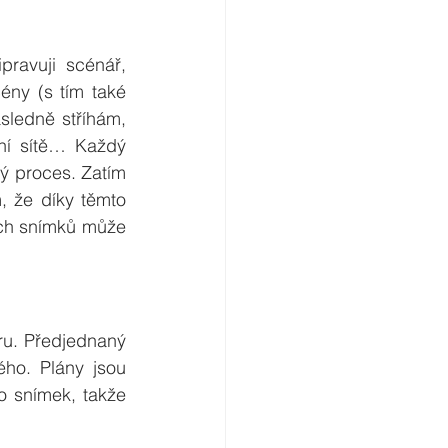
ravuji scénář, 
ny (s tím také 
sledně stříhám, 
ní sítě… Každý 
ý proces. Zatím 
 že díky těmto 
ch snímků může 
oru. Předjednaný 
ho. Plány jsou 
 snímek, takže 