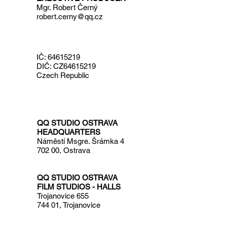
Mgr. Robert Černý
robert.cerny@qq.cz
IČ: 64615219
DIČ: CZ64615219
Czech Republic
QQ STUDIO OSTRAVA
HEADQUARTERS
Náměstí Msgre. Šrámka 4
702 00, Ostrava
QQ STUDIO OSTRAVA
FILM STUDIOS - HALLS
Trojanovice 655
744 01, Trojanovice