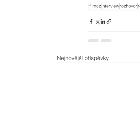
ifilmcz
interview
rozhovor
r
Nejnovější příspěvky