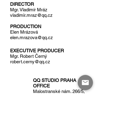
DIRECTOR
Mgr. Vladimír Mráz
vladimir.mraz@qq.cz
PRODUCTION
Elen Mrázová
elen.mrazova@qq.cz
EXECUTIVE PRODUCER
Mgr. Robert Černý
robert.cerny@qq.cz
QQ STUDIO PRAHA
OFFICE
Malostranské nám. 266/5,
118 00, Praha-Malá Strana
QQ STUDIO PRAHA
SOUND STUDIOS
Ke Smíchovu 1150/132,
154 00, Praha-Slivenec